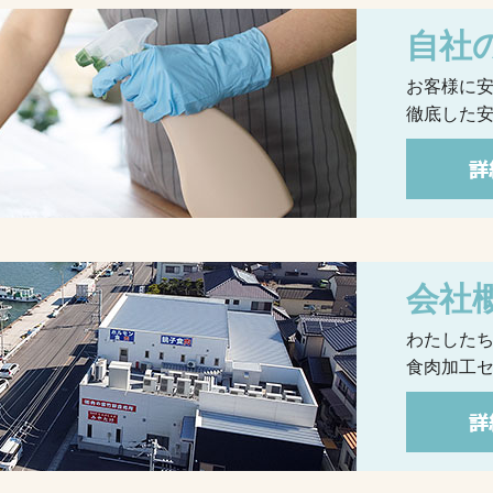
自社
お客様に
徹底した
会社
わたした
食肉加工