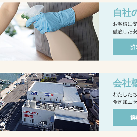
自社
お客様に
徹底した
会社
わたした
食肉加工