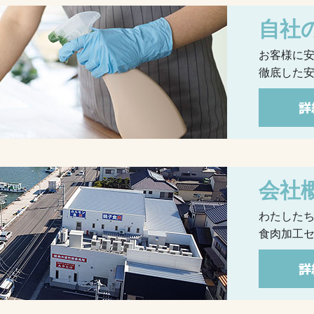
自社
お客様に
徹底した
会社
わたした
食肉加工